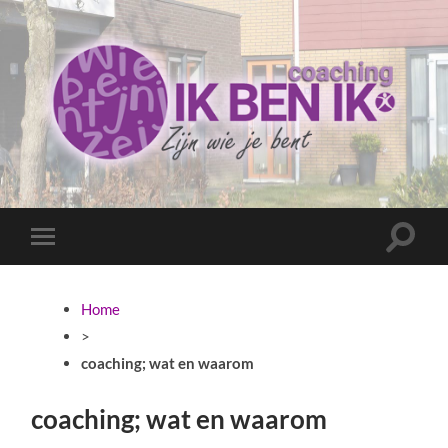
Coaching
Ik
ben
ik
Toggle
Toggle
zoekve
mobiel
menu
Home
>
coaching; wat en waarom
coaching; wat en waarom