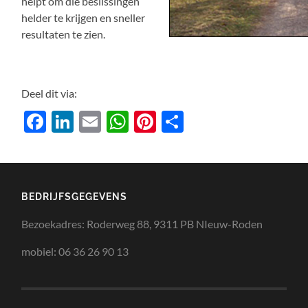
helpt om die beslissingen
helder te krijgen en sneller
resultaten te zien.
Deel dit via:
Facebook
LinkedIn
Email
WhatsApp
Pinterest
Delen
BEDRIJFSGEGEVENS
Bezoekadres: Roderweg 88, 9311 PB NIeuw-Roden
mobiel: 06 36 26 90 13