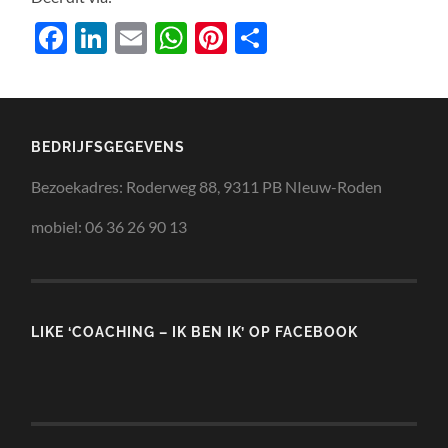
Facebook
LinkedIn
Email
WhatsApp
Pinterest
Delen
BEDRIJFSGEGEVENS
Hoi bezoeker,
Bezoekadres: Roderweg 88, 9311 PB NIeuw-Roden
mobiel: 06 36 26 90 13
Mag ik er even tussendoor?
Heb je mijn E-boek ’30 bemoedigende quotes’
LIKE ‘COACHING – IK BEN IK’ OP FACEBOOK