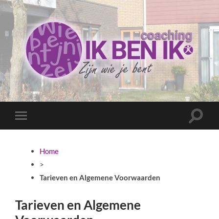
Coaching
Ik
ben
ik
Toggle
Toggle
zoekve
mobiel
menu
Home
>
Tarieven en Algemene Voorwaarden
Tarieven en Algemene