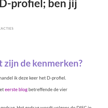
-profiel; ben jij
EACTIES
t zijn de kenmerken?
andel ik deze keer het D-profiel.
het
eerste blog
betreffende de vier
 gedrag. Het gedrag wordt volgens de DISC in