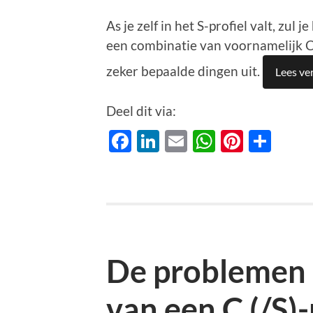
As je zelf in het S-profiel valt, zul 
een combinatie van voornamelijk C e
zeker bepaalde dingen uit.
Lees ve
Deel dit via:
Facebook
LinkedIn
Email
WhatsAp
Pinter
Del
De problemen 
van een C (/S)-