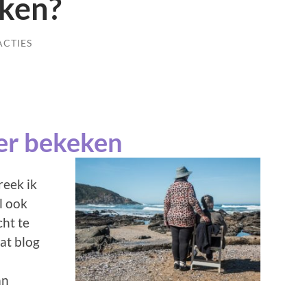
ken?
ACTIES
der bekeken
eek ik
l ook
ht te
dat blog
an