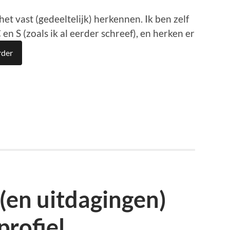
je het vast (gedeeltelijk) herkennen. Ik ben zelf
n S (zoals ik al eerder schreef), en herken er
rder
p
est
en
(en uitdagingen)
profiel