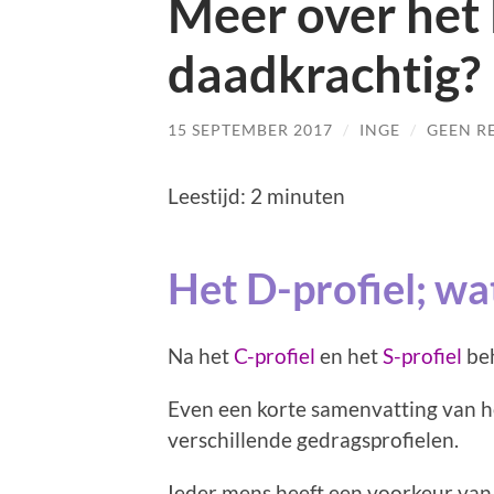
Meer over het D
daadkrachtig?
15 SEPTEMBER 2017
/
INGE
/
GEEN R
Leestijd:
2
minuten
Het D-profiel; wa
Na het
C-profiel
en het
S-profiel
beh
Even een korte samenvatting van 
verschillende gedragsprofielen.
Ieder mens heeft een voorkeur van