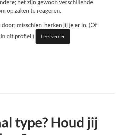
andere; het zijn gewoon verschillende
m op zaken te reageren.
door; misschien herken jij je er in. (Of
n dit profiel.)
Lees verder
p
est
en
aal type? Houd jij