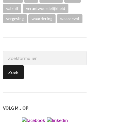
valkuil
verantwoordelijkheid
vergeving
waardering
waardevol
VOLG MIJ OP: