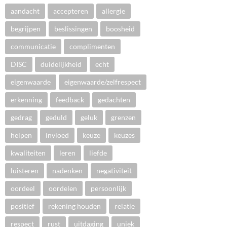
aandacht
accepteren
allergie
begrijpen
beslissingen
boosheid
communicatie
complimenten
DISC
duidelijkheid
echt
eigenwaarde
eigenwaarde/zelfrespect
erkenning
feedback
gedachten
gedrag
geduld
geluk
grenzen
helpen
invloed
keuze
keuzes
kwaliteiten
leren
liefde
luisteren
nadenken
negativiteit
oordeel
oordelen
persoonlijk
positief
rekening houden
relatie
respect
rust
uitdaging
uniek