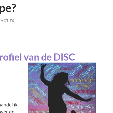
pe?
EACTIES
rofiel van de DISC
handel ik
 over de