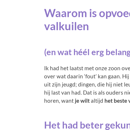
Waarom is opvoed
valkuilen
(en wat héél erg belangr
Ik had het laatst met onze zoon ov
over wat daarin ‘fout’ kan gaan. H
uit zijn jeugd; dingen, die hij niet 
hij last van had. Dat is als ouders n
horen, want
je wilt
altijd
het beste 
Het had beter geku