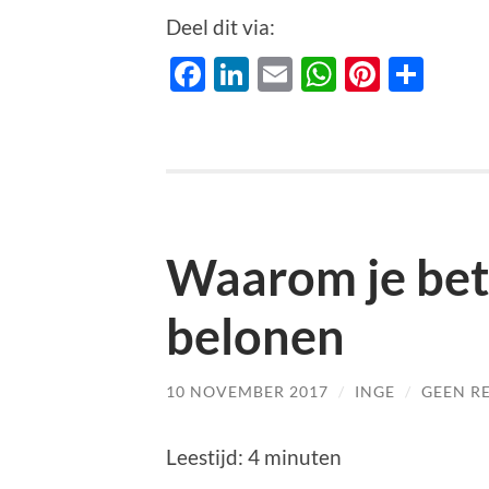
Deel dit via:
Facebook
LinkedIn
Email
WhatsAp
Pinter
Del
Waarom je bet
belonen
10 NOVEMBER 2017
/
INGE
/
GEEN R
Leestijd:
4
minuten