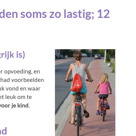
en soms zo lastig; 12
ijk is)
er opvoeding, en
ij had voorbeelden
leuk vond en waar
iet leuk om te
voor je kind
.
nd