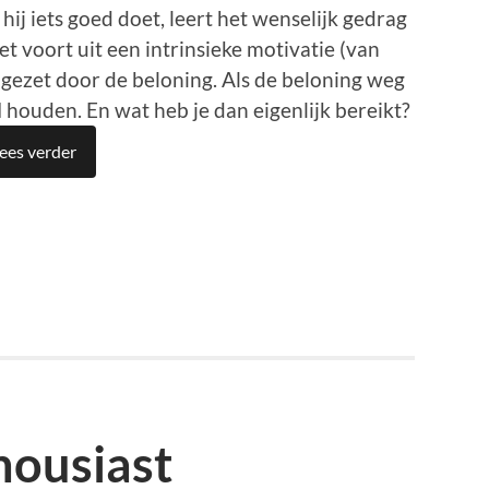
ij iets goed doet, leert het wenselijk gedrag
et voort uit een intrinsieke motivatie (van
 gezet door de beloning. Als de beloning weg
d
houden. En wat heb je dan eigenlijk bereikt?
ees verder
p
est
en
thousiast