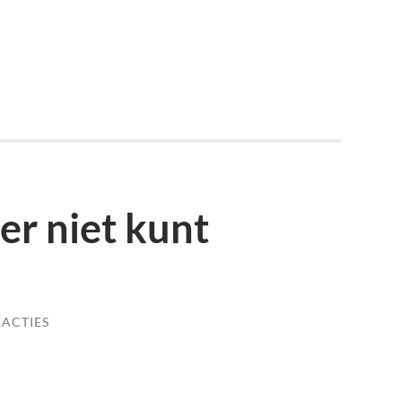
p
est
en
er niet kunt
EACTIES