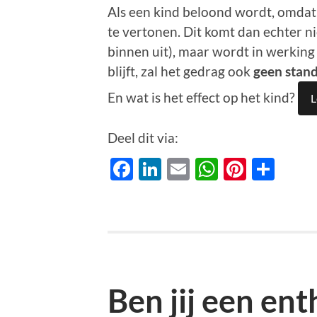
Als een kind beloond wordt, omdat h
te vertonen. Dit komt dan echter ni
binnen uit), maar wordt in werking
blijft, zal het gedrag ook
geen stan
En wat is het effect op het kind?
L
Deel dit via:
Facebook
LinkedIn
Email
WhatsAp
Pinter
Del
Ben jij een en