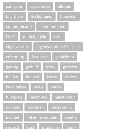
aandacht
accepteren
allergie
begrijpen
beslissingen
boosheid
communicatie
complimenten
DISC
duidelijkheid
echt
eigenwaarde
eigenwaarde/zelfrespect
erkenning
feedback
gedachten
gedrag
geduld
geluk
grenzen
helpen
invloed
keuze
keuzes
kwaliteiten
leren
liefde
luisteren
nadenken
negativiteit
oordeel
oordelen
persoonlijk
positief
rekening houden
relatie
respect
rust
uitdaging
uniek