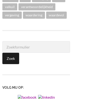
valkuil
verantwoordelijkheid
vergeving
waardering
waardevol
VOLG MIJ OP: