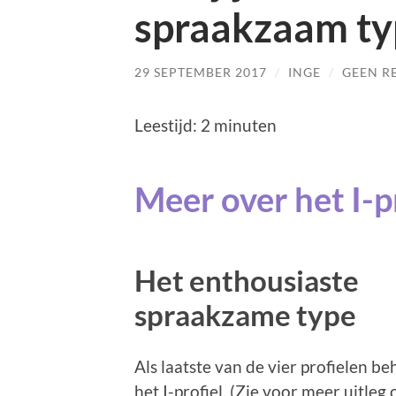
spraakzaam ty
29 SEPTEMBER 2017
/
INGE
/
GEEN R
Leestijd:
2
minuten
Meer over het I-p
Het enthousiaste
spraakzame type
Als laatste van de vier profielen be
het I-profiel. (Zie voor meer uitleg