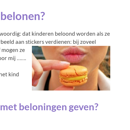
 belonen?
enwoordig: dat kinderen beloond worden als ze
rbeeld aan stickers
verdienen: bij zoveel
of mogen ze
voor mij …….
het kind
k met beloningen geven?