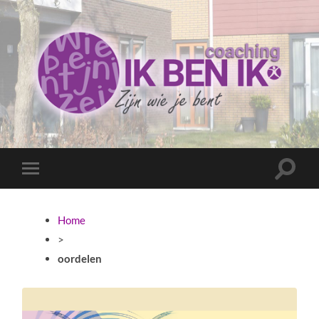
Coaching
Ik
ben
ik
Toggle
Toggle
zoekve
mobiel
menu
Home
>
oordelen