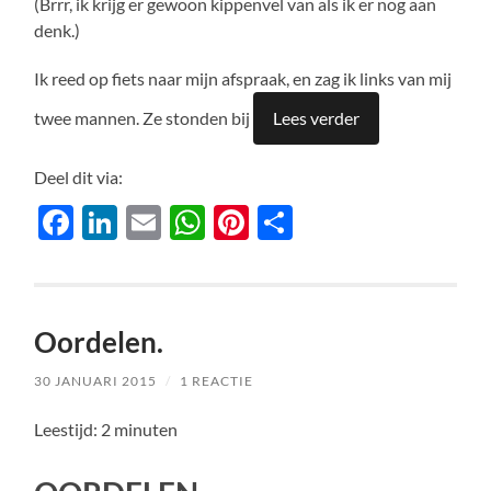
(Brrr, ik krijg er gewoon kippenvel van als ik er nog aan
denk.)
Ik reed op fiets naar mijn afspraak, en zag ik links van mij
twee mannen. Ze stonden bij
Lees verder
Deel dit via:
Facebook
LinkedIn
Email
WhatsApp
Pinterest
Delen
Oordelen.
30 JANUARI 2015
/
1 REACTIE
Leestijd:
2
minuten