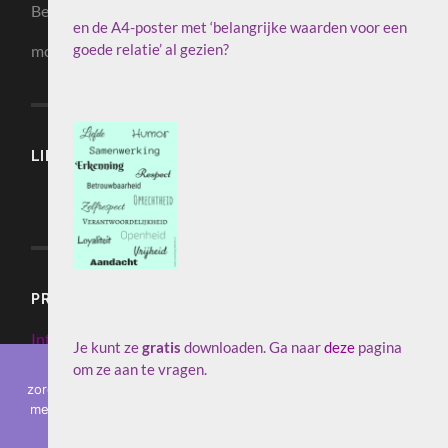
Bezoekadres: Roderweg 88, 9311 PB NIeuw-Roden
en de A4-poster met ‘belangrijke waarden voor een
goede relatie’ al gezien?
mobiel: 06 36 26 90 13
LIKE ‘COACHING – IK BEN IK’ OP FACEBOOK
PRIVACY EN COOKIES
Informatie over Privacy en Cookies
Je kunt ze
gratis
downloaden. Ga naar
deze
pagina
om ze aan te vragen.
Op deze website worden cookies gebruikt om ervoor te
zorgen, dat de website zo goed mogelijk werkt. Als u doorgaat
met het gebruik van de site gaan we er van uit, dat u hiermee
akkoord gaat.
© 2026
COACHING IK BEN IK
—
OMHOOG