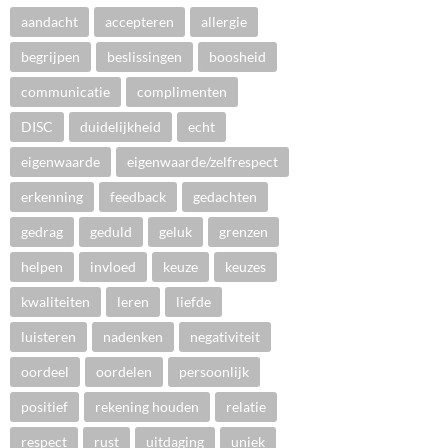
aandacht
accepteren
allergie
begrijpen
beslissingen
boosheid
communicatie
complimenten
DISC
duidelijkheid
echt
eigenwaarde
eigenwaarde/zelfrespect
erkenning
feedback
gedachten
gedrag
geduld
geluk
grenzen
helpen
invloed
keuze
keuzes
kwaliteiten
leren
liefde
luisteren
nadenken
negativiteit
oordeel
oordelen
persoonlijk
positief
rekening houden
relatie
respect
rust
uitdaging
uniek