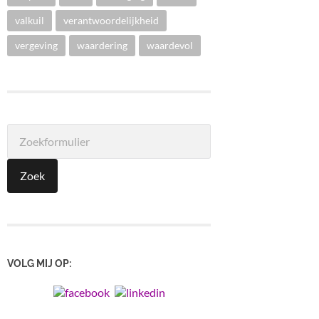
valkuil
verantwoordelijkheid
vergeving
waardering
waardevol
VOLG MIJ OP: