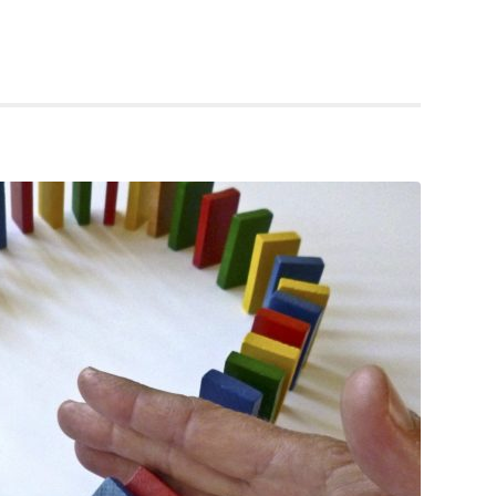
p
est
en