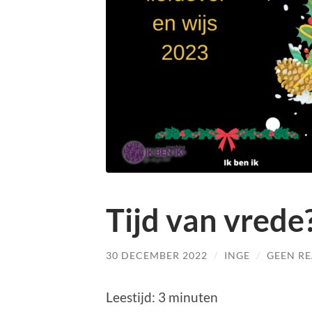
Tijd van vrede
30 DECEMBER 2022
/
INGE
/
GEEN RE
Leestijd:
3
minuten