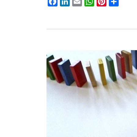
Facebook
LinkedIn
Email
WhatsAp
Pinter
Del