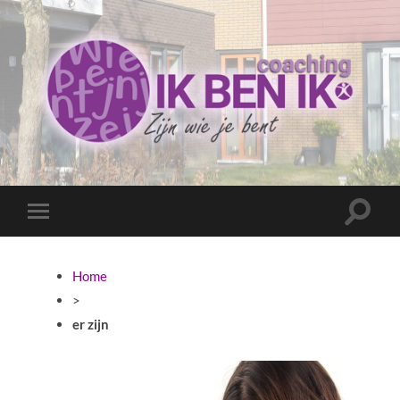
Coaching
Ik
ben
ik
Toggle
Toggle
zoekve
mobiel
menu
Home
>
er zijn