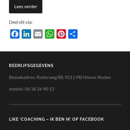
Lees verder
Deel dit via:
Facebook
LinkedIn
Email
WhatsApp
Pinterest
Delen
BEDRIJFSGEGEVENS
Bezoekadres: Roderweg 88, 9311 PB NIeuw-Roden
mobiel: 06 36 26 90 13
LIKE ‘COACHING – IK BEN IK’ OP FACEBOOK