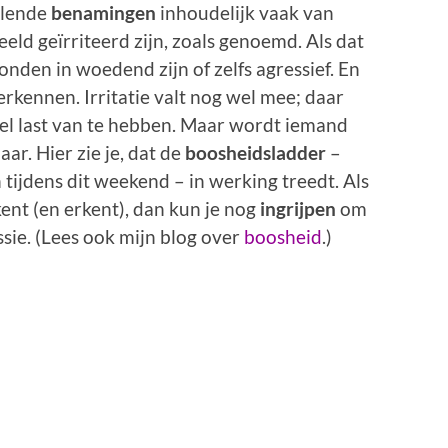
illende
benamingen
inhoudelijk vaak van
eeld geïrriteerd zijn, zoals genoemd. Als dat
onden in woedend zijn of zelfs agressief. En
erkennen. Irritatie valt nog wel mee; daar
eel last van te hebben. Maar wordt iemand
aar. Hier zie je, dat de
boosheidsladder
–
tijdens dit weekend – in werking treedt. Als
rkent (en erkent), dan kun je nog
ingrijpen
om
ssie. (Lees ook mijn blog over
boosheid
.)