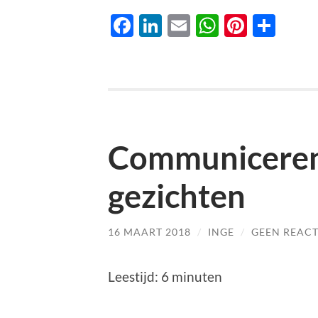
Facebook
LinkedIn
Email
WhatsAp
Pinter
Del
Communiceren
gezichten
16 MAART 2018
/
INGE
/
GEEN REACT
Leestijd:
6
minuten