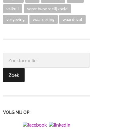
valkuil
verantwoordelijkheid
vergeving
waardering
waardevol
VOLG MIJ OP: