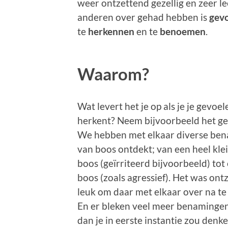
weer ontzettend gezellig en zeer 
anderen over gehad hebben is
gev
te
herkennen
en te
benoemen
.
Waarom?
Wat levert het je op als je je gevoel
herkent? Neem bijvoorbeeld het ge
We hebben met elkaar diverse be
van boos ontdekt; van een heel kle
boos (geïrriteerd bijvoorbeeld) to
boos (zoals agressief). Het was ont
leuk om daar met elkaar over na te
En er bleken veel meer benamingen 
dan je in eerste instantie zou denke