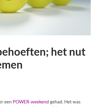
ehoeften; het nut
oemen
er een
POWER-weekend
gehad. Het was