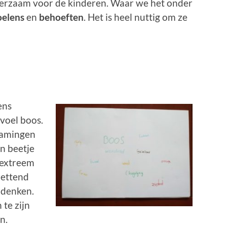
leerzaam voor de kinderen. Waar we het onder
oelens
en
behoeften
. Het is heel nuttig om ze
ens
voel boos.
namingen
in beetje
t extreem
zettend
 denken.
te zijn
n.