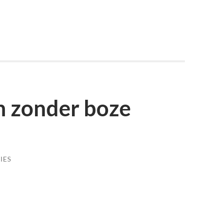
p
est
en
 zonder boze
IES