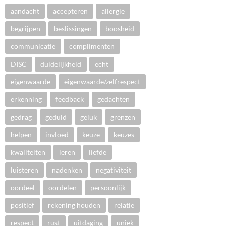
aandacht
accepteren
allergie
begrijpen
beslissingen
boosheid
communicatie
complimenten
DISC
duidelijkheid
echt
eigenwaarde
eigenwaarde/zelfrespect
erkenning
feedback
gedachten
gedrag
geduld
geluk
grenzen
helpen
invloed
keuze
keuzes
kwaliteiten
leren
liefde
luisteren
nadenken
negativiteit
oordeel
oordelen
persoonlijk
positief
rekening houden
relatie
respect
rust
uitdaging
uniek