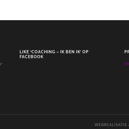
LIKE ‘COACHING – IK BEN IK’ OP
P
FACEBOOK
w-
In
WEBREALISATIE