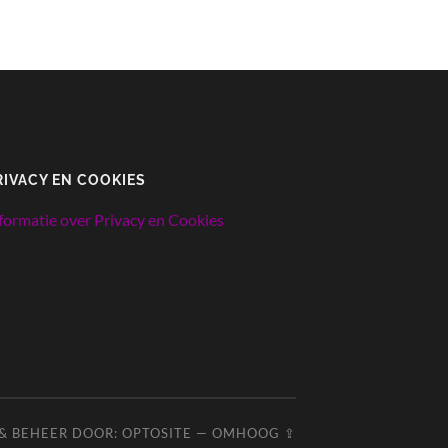
en de A4-poster met ‘belangrijke waarden
voor een goede relatie’ al gezien?
RIVACY EN COOKIES
formatie over Privacy en Cookies
Je kunt ze
gratis
downloaden. Ga naar
deze
pagina om ze aan te vragen.
 & BEHEER DOOR:
OPTOSITE
—
OMHOOG
⇪