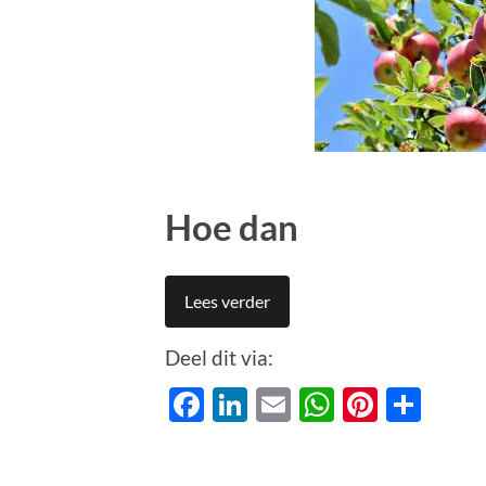
Hoe dan
Lees verder
Deel dit via:
Facebook
LinkedIn
Email
WhatsAp
Pinter
Del