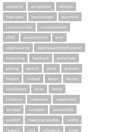
aandacht
accepteren
allergie
begrijpen
beslissingen
boosheid
communicatie
complimenten
DISC
duidelijkheid
echt
eigenwaarde
eigenwaarde/zelfrespect
erkenning
feedback
gedachten
gedrag
geduld
geluk
grenzen
helpen
invloed
keuze
keuzes
kwaliteiten
leren
liefde
luisteren
nadenken
negativiteit
oordeel
oordelen
persoonlijk
positief
rekening houden
relatie
respect
rust
uitdaging
uniek