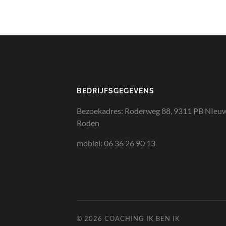
BEDRIJFSGEGEVENS
Bezoekadres: Roderweg 88, 9311 PB NIeu
Roden
mobiel: 06 36 26 90 13
© 2026
COACHING IK BEN IK