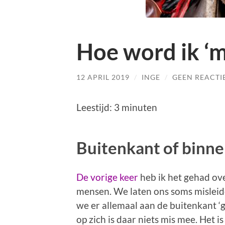
Hoe word ik ‘m
12 APRIL 2019
/
INGE
/
GEEN REACTI
Leestijd:
3
minuten
Buitenkant of binn
De vorige keer
heb ik het gehad ov
mensen. We laten ons soms misleide
we er allemaal aan de buitenkant ‘g
op zich is daar niets mis mee. Het i