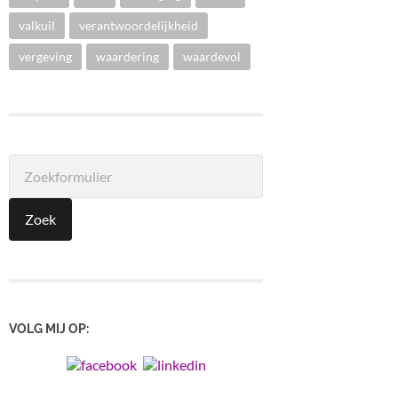
valkuil
verantwoordelijkheid
vergeving
waardering
waardevol
VOLG MIJ OP: