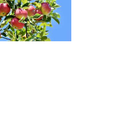
p
est
en