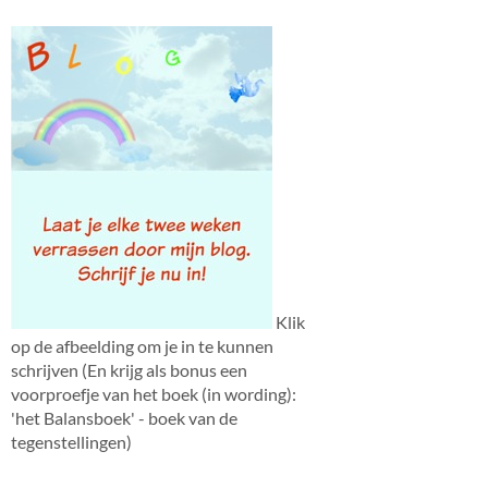
Hoi bezoeker,
Mag ik er even tussendoor?
Heb je mijn E-boek ’30 bemoedigende
quotes’
Klik
op de afbeelding om je in te kunnen
schrijven (En krijg als bonus een
voorproefje van het boek (in wording):
'het Balansboek' - boek van de
tegenstellingen)