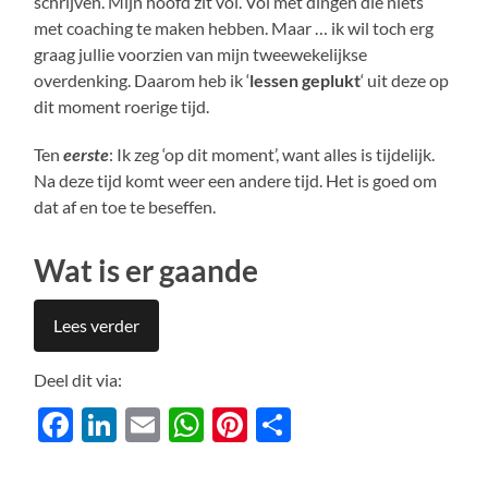
schrijven. Mijn hoofd zit vol. Vol met dingen die niets
met coaching te maken hebben. Maar … ik wil toch erg
graag jullie voorzien van mijn tweewekelijkse
overdenking. Daarom heb ik ‘
lessen geplukt
‘ uit deze op
dit moment roerige tijd.
Ten
eerste
: Ik zeg ‘op dit moment’, want alles is tijdelijk.
Na deze tijd komt weer een andere tijd. Het is goed om
dat af en toe te beseffen.
Wat is er gaande
Lees verder
Deel dit via:
Facebook
LinkedIn
Email
WhatsApp
Pinterest
Delen