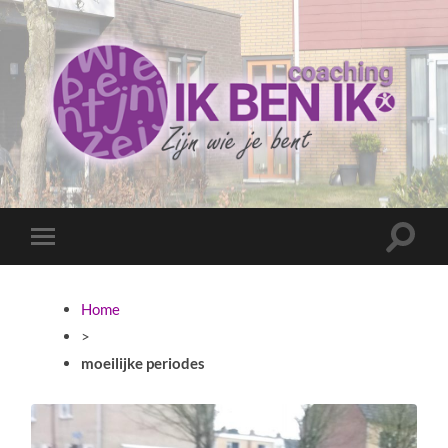
Coaching
Ik
ben
ik
Toggle
Toggle
zoekve
mobiel
menu
Home
>
moeilijke periodes