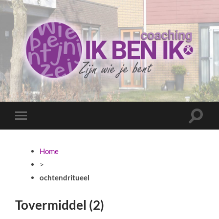
Coaching
Ik
ben
ik
Toggle
Toggle
zoekve
mobiel
menu
Home
>
ochtendritueel
Tovermiddel (2)