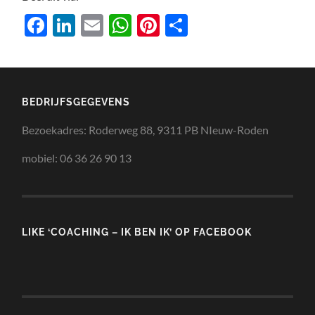
Facebook
LinkedIn
Email
WhatsApp
Pinterest
Delen
BEDRIJFSGEGEVENS
Bezoekadres: Roderweg 88, 9311 PB NIeuw-Roden
mobiel: 06 36 26 90 13
LIKE ‘COACHING – IK BEN IK’ OP FACEBOOK