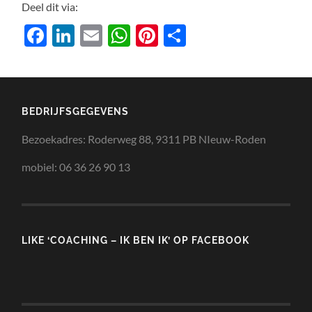
Deel dit via:
Facebook
LinkedIn
Email
WhatsApp
Pinterest
Delen
BEDRIJFSGEGEVENS
Bezoekadres: Roderweg 88, 9311 PB NIeuw-Roden
mobiel: 06 36 26 90 13
LIKE ‘COACHING – IK BEN IK’ OP FACEBOOK