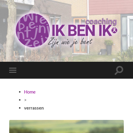
Coaching
Ik
ben
ik
Toggle
Toggle
zoekve
mobiel
menu
Home
>
verrassen