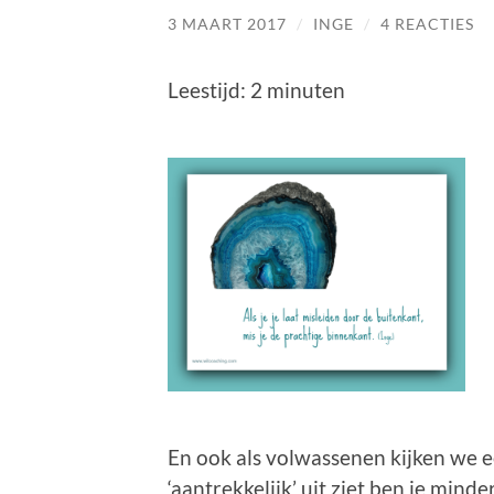
3 MAART 2017
/
INGE
/
4 REACTIES
Leestijd:
2
minuten
En ook als volwassenen kijken we e
‘aantrekkelijk’ uit ziet ben je minder ‘