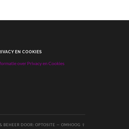
en de A4-poster met ‘belangrijke waarden
voor een goede relatie’ al gezien?
RIVACY EN COOKIES
formatie over Privacy en Cookies
Je kunt ze
gratis
downloaden. Ga naar
deze
pagina om ze aan te vragen.
 & BEHEER DOOR:
OPTOSITE
—
OMHOOG
⇪