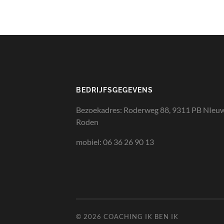
BEDRIJFSGEGEVENS
Bezoekadres: Roderweg 88, 9311 PB NIeu
Roden
mobiel: 06 36 26 90 13
© 2026
COACHING IK BEN IK