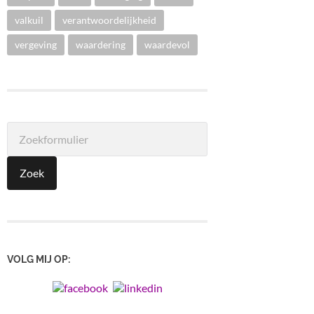
valkuil
verantwoordelijkheid
vergeving
waardering
waardevol
VOLG MIJ OP: