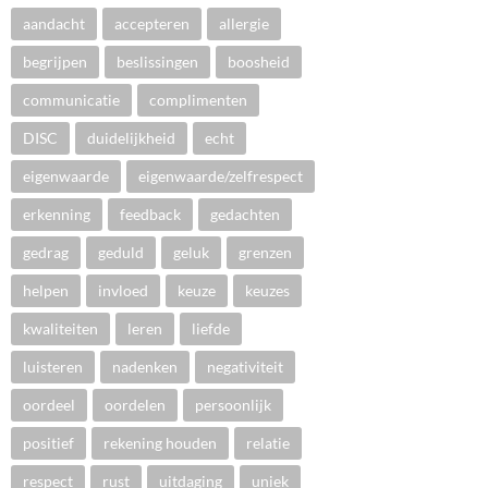
aandacht
accepteren
allergie
begrijpen
beslissingen
boosheid
communicatie
complimenten
DISC
duidelijkheid
echt
eigenwaarde
eigenwaarde/zelfrespect
erkenning
feedback
gedachten
gedrag
geduld
geluk
grenzen
helpen
invloed
keuze
keuzes
kwaliteiten
leren
liefde
luisteren
nadenken
negativiteit
oordeel
oordelen
persoonlijk
positief
rekening houden
relatie
respect
rust
uitdaging
uniek