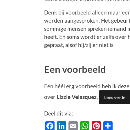
Denk bij voorbeeld alleen maar ee
worden aangesproken. Het gebeurt 
sommige mensen spreken iemand in e
heeft. En soms wordt er zelfs over
gepraat, alsof hij/zij er niet is.
Een voorbeeld
Een héél erg voorbeeld heb ik dez
over
Lizzie Velasquez
,
Lees verder
Deel dit via:
Facebook
LinkedIn
Email
WhatsAp
Pinter
Del