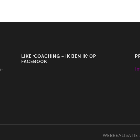
LIKE ‘COACHING – IK BEN IK’ OP
P
FACEBOOK
w-
In
WEBREALISATIE