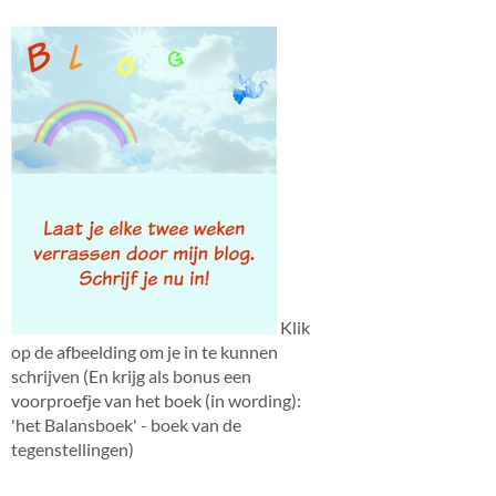
Hoi bezoeker,
Mag ik er even tussendoor?
Heb je mijn E-boek ’30 bemoedigende
quotes’
Klik
op de afbeelding om je in te kunnen
schrijven (En krijg als bonus een
voorproefje van het boek (in wording):
'het Balansboek' - boek van de
tegenstellingen)