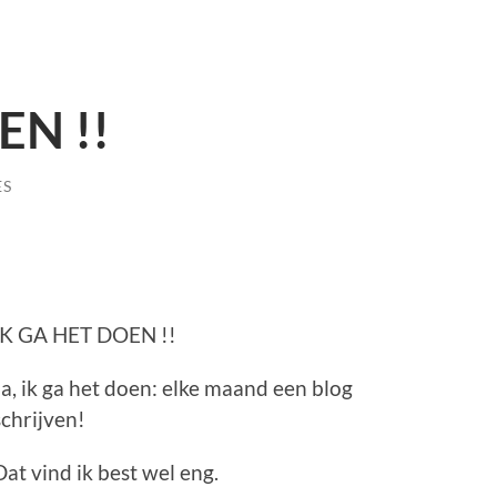
EN !!
ES
IK GA HET DOEN !!
Ja, ik ga het doen: elke maand een blog
schrijven!
Dat vind ik best wel eng.