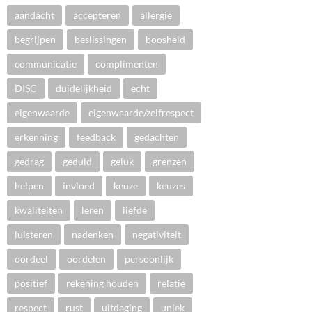
aandacht
accepteren
allergie
begrijpen
beslissingen
boosheid
communicatie
complimenten
DISC
duidelijkheid
echt
eigenwaarde
eigenwaarde/zelfrespect
erkenning
feedback
gedachten
gedrag
geduld
geluk
grenzen
helpen
invloed
keuze
keuzes
kwaliteiten
leren
liefde
luisteren
nadenken
negativiteit
oordeel
oordelen
persoonlijk
positief
rekening houden
relatie
respect
rust
uitdaging
uniek