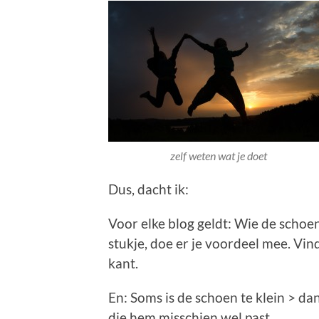
zelf weten wat je doet
Dus, dacht ik:
Voor elke blog geldt: Wie de schoen
stukje, doe er je voordeel mee. Vin
kant.
En: Soms is de schoen te klein > d
die hem misschien wel past.