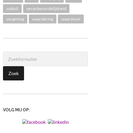
valkuil
verantwoordelijkheid
vergeving
waardering
waardevol
VOLG MIJ OP: