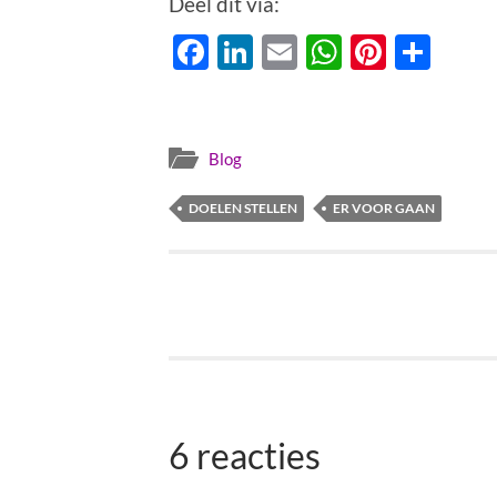
Deel dit via:
Facebook
LinkedIn
Email
WhatsAp
Pinter
Del
Blog
DOELEN STELLEN
ER VOOR GAAN
6 reacties