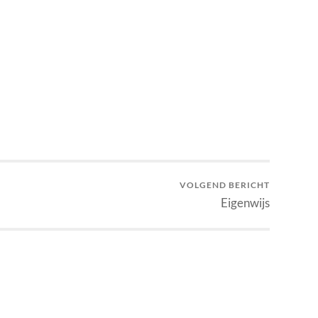
p
est
en
VOLGEND BERICHT
Eigenwijs