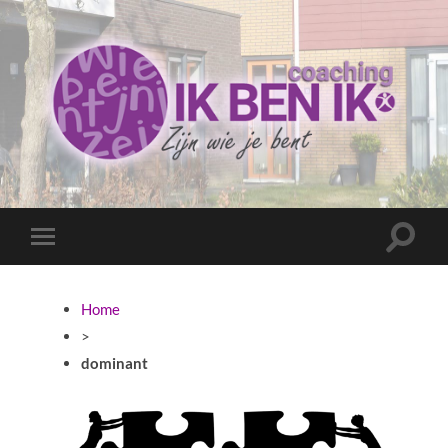
Coaching
Ik
ben
ik
Toggle
Toggle
zoekve
mobiel
menu
Home
>
dominant