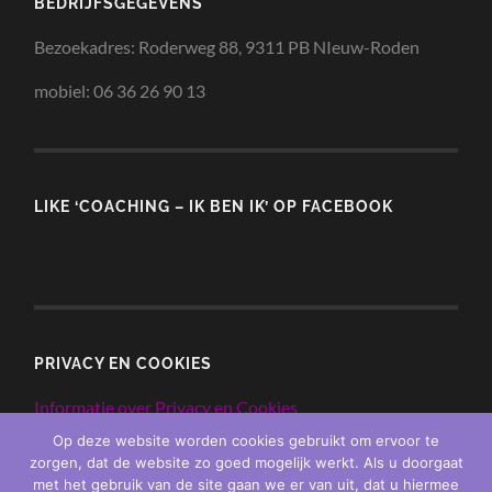
BEDRIJFSGEGEVENS
Bezoekadres: Roderweg 88, 9311 PB NIeuw-Roden
mobiel: 06 36 26 90 13
LIKE ‘COACHING – IK BEN IK’ OP FACEBOOK
PRIVACY EN COOKIES
Informatie over Privacy en Cookies
Op deze website worden cookies gebruikt om ervoor te
zorgen, dat de website zo goed mogelijk werkt. Als u doorgaat
met het gebruik van de site gaan we er van uit, dat u hiermee