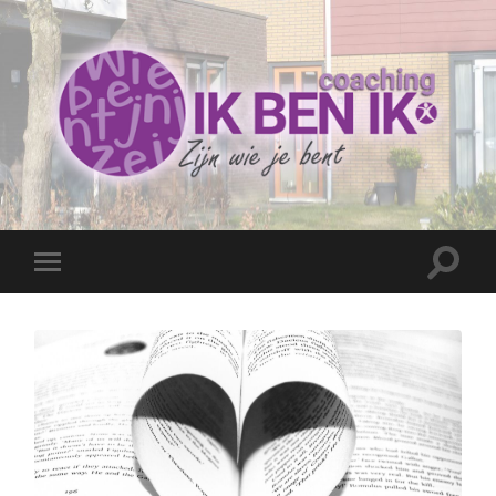
Coaching
Ik
ben
ik
Toggle
Toggle
zoekve
mobiel
menu