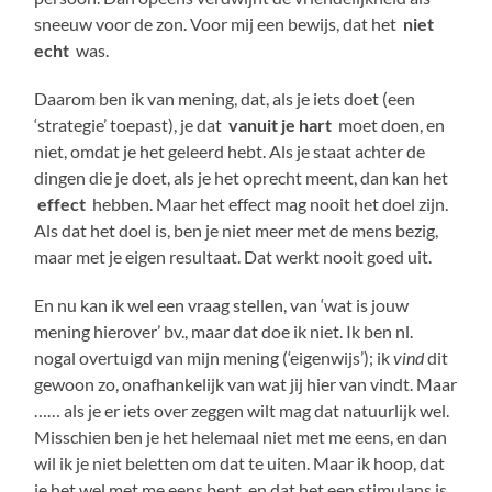
sneeuw voor de zon. Voor mij een bewijs, dat het
niet
echt
was.
Daarom ben ik van mening, dat, als je iets doet (een
‘strategie’ toepast), je dat
vanuit je hart
moet doen, en
niet, omdat je het geleerd hebt. Als je staat achter de
dingen die je doet, als je het oprecht meent, dan kan het
effect
hebben. Maar het effect mag nooit het doel zijn.
Als dat het doel is, ben je niet meer met de mens bezig,
maar met je eigen resultaat. Dat werkt nooit goed uit.
En nu kan ik wel een vraag stellen, van ‘wat is jouw
mening hierover’ bv., maar dat doe ik niet. Ik ben nl.
nogal overtuigd van mijn mening (‘eigenwijs’); ik
vind
dit
gewoon zo, onafhankelijk van wat jij hier van vindt. Maar
…… als je er iets over zeggen wilt mag dat natuurlijk wel.
Misschien ben je het helemaal niet met me eens, en dan
wil ik je niet beletten om dat te uiten. Maar ik hoop, dat
je het wel met me eens bent, en dat het een stimulans is,