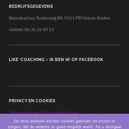
BEDRIJFSGEGEVENS
Bezoekadres: Roderweg 88, 9311 PB NIeuw-Roden
mobiel: 06 36 26 90 13
Hoi bezoeker,
LIKE ‘COACHING – IK BEN IK’ OP FACEBOOK
Mag ik er even tussendoor?
PRIVACY EN COOKIES
Heb je mijn E-boek ’30 bemoedigende quotes’
Informatie over Privacy en Cookies
Op deze website worden cookies gebruikt om ervoor te
zorgen, dat de website zo goed mogelijk werkt. Als u doorgaat