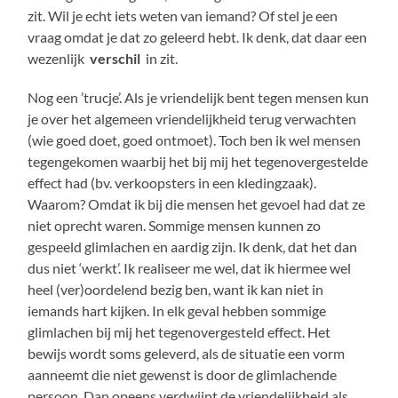
zit. Wil je echt iets weten van iemand? Of stel je een
vraag omdat je dat zo geleerd hebt. Ik denk, dat daar een
wezenlijk
verschil
in zit.
Nog een ’trucje’. Als je vriendelijk bent tegen mensen kun
je over het algemeen vriendelijkheid terug verwachten
(wie goed doet, goed ontmoet). Toch ben ik wel mensen
tegengekomen waarbij het bij mij het tegenovergestelde
effect had (bv. verkoopsters in een kledingzaak).
Waarom? Omdat ik bij die mensen het gevoel had dat ze
niet oprecht waren. Sommige mensen kunnen zo
gespeeld glimlachen en aardig zijn. Ik denk, dat het dan
dus niet ‘werkt’. Ik realiseer me wel, dat ik hiermee wel
heel (ver)oordelend bezig ben, want ik kan niet in
iemands hart kijken. In elk geval hebben sommige
glimlachen bij mij het tegenovergesteld effect. Het
bewijs wordt soms geleverd, als de situatie een vorm
aanneemt die niet gewenst is door de glimlachende
persoon. Dan opeens verdwijnt de vriendelijkheid als