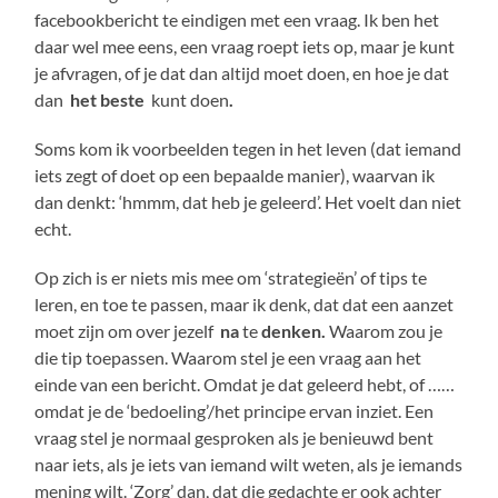
facebookbericht te eindigen met een vraag. Ik ben het
daar wel mee eens, een vraag roept iets op, maar je kunt
je afvragen, of je dat dan altijd moet doen, en hoe je dat
dan
het beste
kunt doen
.
Soms kom ik voorbeelden tegen in het leven (dat iemand
iets zegt of doet op een bepaalde manier), waarvan ik
dan denkt: ‘hmmm, dat heb je geleerd’. Het voelt dan niet
echt.
Op zich is er niets mis mee om ‘strategieën’ of tips te
leren, en toe te passen, maar
ik denk, dat dat een aanzet
moet zijn om over jezelf
na
te
denken.
Waarom zou je
die tip toepassen. Waarom stel je een vraag aan het
einde van een bericht. Omdat je dat geleerd hebt, of ……
omdat je de ‘bedoeling’/het principe ervan inziet. Een
vraag stel je normaal gesproken als je benieuwd bent
naar iets, als je iets van iemand wilt weten, als je iemands
mening wilt. ‘Zorg’ dan, dat die gedachte er ook achter