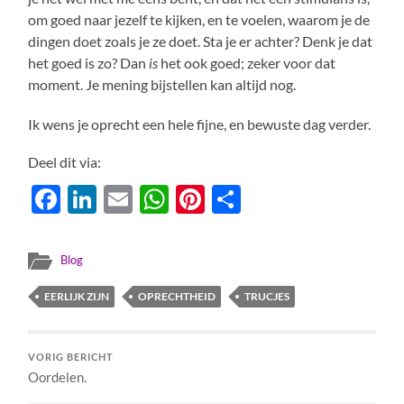
om goed naar jezelf te kijken, en te voelen, waarom je de
dingen doet zoals je ze doet. Sta je er achter? Denk je dat
het goed is zo? Dan
is
het ook goed; zeker voor dat
moment. Je mening bijstellen kan altijd nog.
Ik wens je oprecht een hele fijne, en bewuste dag verder.
Deel dit via:
Facebook
LinkedIn
Email
WhatsApp
Pinterest
Delen
Blog
EERLIJK ZIJN
OPRECHTHEID
TRUCJES
VORIG BERICHT
Oordelen.