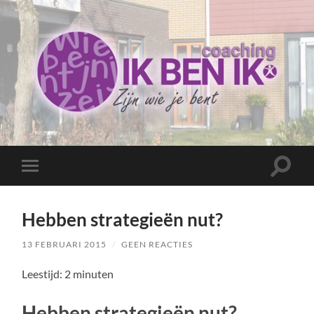
Coaching
Ik
ben
ik
Toggle
Toggle
zoekve
mobiel
menu
Hebben strategieën nut?
13 FEBRUARI 2015
/
GEEN REACTIES
Leestijd:
2
minuten
Hebben strategieën nut?