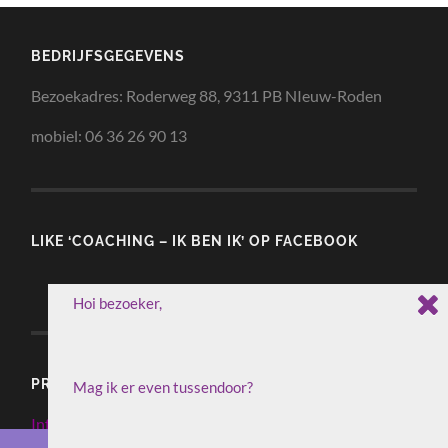
BEDRIJFSGEGEVENS
Bezoekadres: Roderweg 88, 9311 PB NIeuw-Roden
en de A4-poster met ‘belangrijke waarden voor een
goede relatie’ al gezien?
mobiel: 06 36 26 90 13
LIKE ‘COACHING – IK BEN IK’ OP FACEBOOK
PRIVACY EN COOKIES
Informatie over Privacy en Cookies
Je kunt ze
gratis
downloaden. Ga naar
deze
pagina