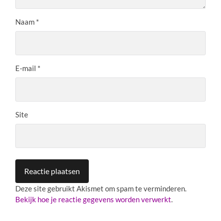
Naam
*
E-mail
*
Hoi bezoeker,
Site
Mag ik er even tussendoor?
Heb je mijn E-boek ’30 bemoedigende quotes’
Deze site gebruikt Akismet om spam te verminderen.
Bekijk hoe je reactie gegevens worden verwerkt
.